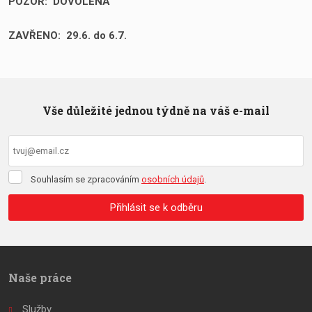
POZOR: DOVOLENÁ
ZAVŘENO: 29.6. do 6.7.
Vše důležité jednou týdně na váš e-mail
Souhlasím
Souhlasím se zpracováním
osobních údajů
.
se
zpracováním
Přihlásit se k odběru
osobních
údajů
.
Formulář
se
nepodařilo
Naše práce
odeslat.
Služby