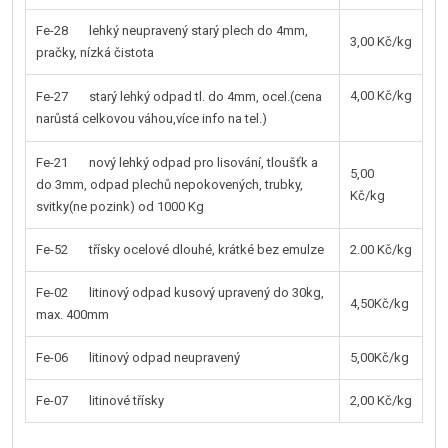
Fe-28 lehký neupravený starý plech do 4mm,
3,00 Kč/kg
pračky, nízká čistota
4,00 Kč/kg
Fe-27 starý lehký odpad tl. do 4mm, ocel.(cena
narůstá celkovou váhou,více info na tel.)
Fe-21 nový lehký odpad pro lisování, tloušťk a
5,00
do 3mm, odpad plechů nepokovených, trubky,
Kč/kg
svitky(ne pozink) od 1000 Kg
Fe-52 třísky ocelové dlouhé, krátké bez emulze
2.00 Kč/kg
Fe-02 litinový odpad kusový upravený do 30kg,
4,50Kč/kg
max. 400mm
Fe-06 litinový odpad neupravený
5,00Kč/kg
Fe-07 litinové třísky
2,00 Kč/kg