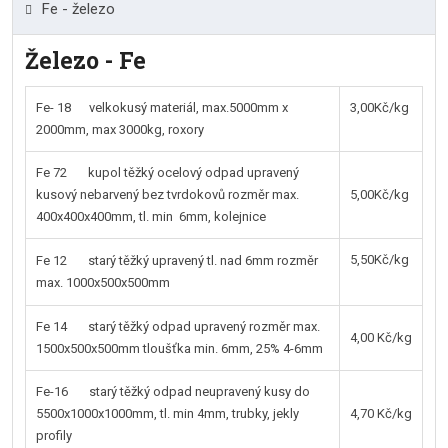
Fe - železo
Železo - Fe
Fe- 18 velkokusý materiál, max.5000mm x
3,00Kč/kg
2000mm, max 3000kg, roxory
Fe 72 kupol těžký ocelový odpad upravený
kusový nebarvený bez tvrdokovů rozměr max.
5,00Kč/kg
400x400x400mm, tl. min 6mm, kolejnice
5,50Kč/kg
Fe 12 starý těžký upravený tl. nad 6mm rozměr
max. 1000x500x500mm
Fe 14 starý těžký odpad upravený rozměr max.
4,00 Kč/kg
1500x500x500mm tloušťka min. 6mm, 25% 4-6mm
Fe-16 starý těžký odpad neupravený kusy do
5500x1000x1000mm, tl. min 4mm, trubky, jekly
4,70 Kč/kg
profily