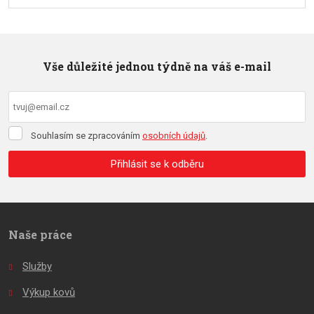
Vše důležité jednou týdně na váš e-mail
Souhlasím
Souhlasím se zpracováním
osobních údajů
.
se
zpracováním
Přihlásit se k odběru
osobních
údajů
.
Formulář
se
nepodařilo
Naše práce
odeslat.
Služby
Výkup kovů